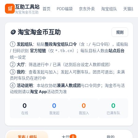
互助工具站
🛒
首页
PDD福袋
京东外卖
淘宝组队
天猫拆
淘宝淘金币互助
🪙 淘宝淘金币互助
规则
①
发起组队
：粘贴
整段淘宝组队口令
（含
与口令码），或粘贴
:/
/ 扫码识别
官方短链
（仅
）；每队目标人数由
站点后台
*.tb.cn
统一设定
②
大厅
：筛选进行中 / 已满（达到后台设定人数即成团）
③
我的
：查看发起与加入；发起人可删车队，团员可退出；未满
员时车队仍在进行中
④
活动说明
：本站仅协助
凑满人数成团
与口令同步；淘金币与活
动规则请以
淘宝 App
活动页为准
0
0
0
0
在线
我发起
我加入
已满车队
发布 / 组队
大厅
0
我的