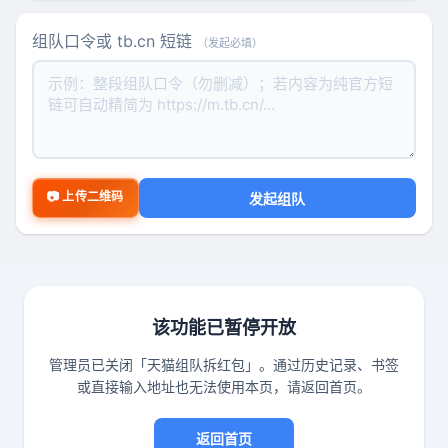
组队口令或 tb.cn 短链
（发起必填）
📷 上传二维码
发起组队
该功能已暂停开放
管理员已关闭「天猫组队拆红包」。通过历史记录、书签
或直接输入地址也无法使用本页，请返回首页。
返回首页